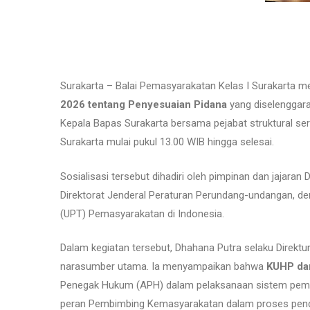
Surakarta –
Balai Pemasyarakatan Kelas I Surakarta
men
2026 tentang Penyesuaian Pidana
yang diselenggarak
Kepala Bapas Surakarta bersama pejabat struktural se
Surakarta mulai pukul 13.00 WIB hingga selesai.
Sosialisasi tersebut dihadiri oleh pimpinan dan jajaran
D
Direktorat Jenderal Peraturan Perundang-undangan
, d
(UPT) Pemasyarakatan di Indonesia.
Dalam kegiatan tersebut,
Dhahana Putra
selaku Direktu
narasumber utama. Ia menyampaikan bahwa
KUHP da
Penegak Hukum (APH) dalam pelaksanaan sistem pemida
peran Pembimbing Kemasyarakatan dalam proses penda